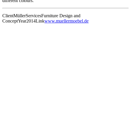
different colours.
Client
Müller
Services
Furniture Design and
Concept
Year
2014
Link
www.muellermoebel.de