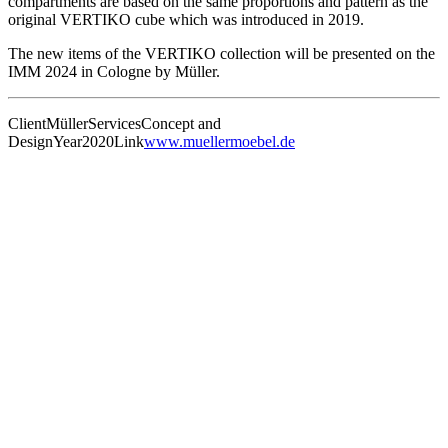
compartments are based on the same proportions and pattern as the
original VERTIKO cube which was introduced in 2019.
The new items of the VERTIKO collection will be presented on the
IMM 2024 in Cologne by Müller.
Client
Müller
Services
Concept and
Design
Year
2020
Link
www.muellermoebel.de